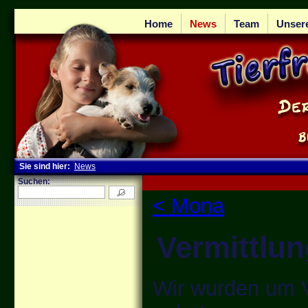
Home
News
Team
Unser
Sie sind hier:
News
Suchen:
< Mona
Vermittlun
Wir wurden um Ve