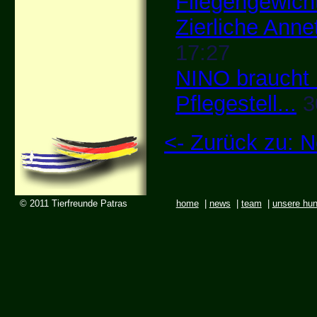
Fliegengewich
Zierliche Anne
17:27
NINO braucht
Pflegestell...
3
<- Zurück zu:
© 2011 Tierfreunde Patras
home
|
news
|
team
|
unsere hu