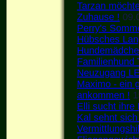
Tarzan möchte
Zuhause !
09.
Perry's Somm
Hübsches La
Hundemädche
Familienhund
Neuzugang L
Maximo - ein 
ankommen !
1
Elli sucht ihr
Kal sehnt sich
Vermittlungshi