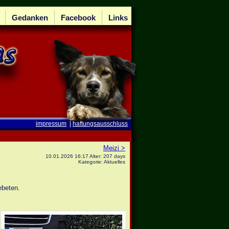
Gedanken
Facebook
Links
impressum
|
haftungsausschluss
Meizi >
10.01.2026 16:17 Alter: 207 days
Kategorie: Aktuelles
ebeten.