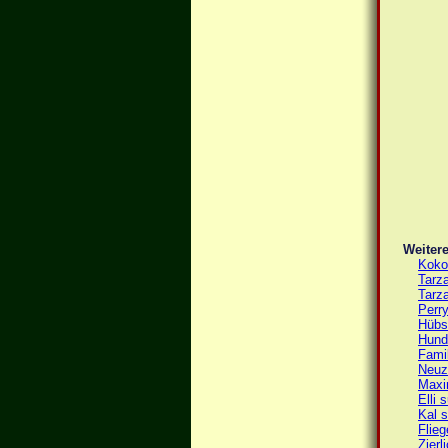
Weitere
Koko
Tarza
Tarz
Perr
Hübs
Hund
Fami
Neuz
Maxi
Elli 
Kal s
Flieg
Zierl