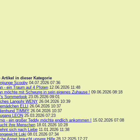
 Artikel in dieser Kategorie
nijunge Scooby
04.07.2026 07:36
n - ein Traum auf 4 Pfoten
12.06.2026 11:48
an möchte mit Schwung in sein eigenes Zuhause !
09.06.2026 08:18
y's Sommerlook
23.05.2026 09:01
ches Langohr WENY
26.04.2026 10:39
emädchen ELLI
26.04.2026 10:37
lienhund TIMMY
26.04.2026 10:37
ugang LEON
25.03.2026 07:23
mo - ein großer Teddy möchte endlich ankommen !
15.02.2026 07:08
sucht ihre Menschen
18.01.2026 10:28
ehnt sich nach Liebe
11.01.2026 11:38
engewicht Loki
08.01.2026 07:34
iche Annet braucht unsere Hilfe
28.12.2025 17:27