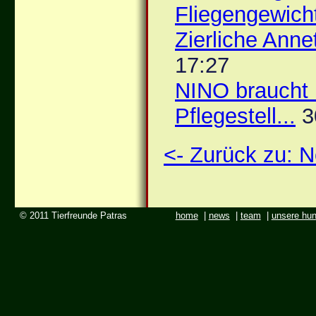
Fliegengewich
Zierliche Anne
17:27
NINO braucht
Pflegestell...
3
<- Zurück zu:
© 2011 Tierfreunde Patras
home
|
news
|
team
|
unsere hu