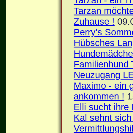
Tarzan - ein T
Tarzan möchte
Zuhause !
09.
Perry's Somm
Hübsches La
Hundemädche
Familienhund
Neuzugang L
Maximo - ein 
ankommen !
1
Elli sucht ihr
Kal sehnt sich
Vermittlungshi