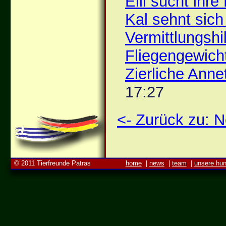
Elli sucht ihr
Kal sehnt sich
Vermittlungshi
Fliegengewich
Zierliche Anne
17:27
<- Zurück zu:
© 2011 Tierfreunde Patras
home
|
news
|
team
|
unsere hu