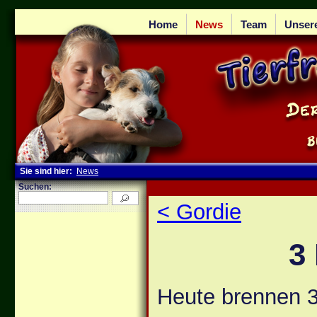
Home
News
Team
Unser
Sie sind hier:
News
Suchen:
< Gordie
3 
Heute brennen 3