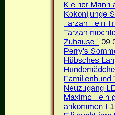
Kleiner Mann 
Kokonijunge 
Tarzan - ein T
Tarzan möchte
Zuhause !
09.
Perry's Somm
Hübsches La
Hundemädche
Familienhund
Neuzugang L
Maximo - ein 
ankommen !
1