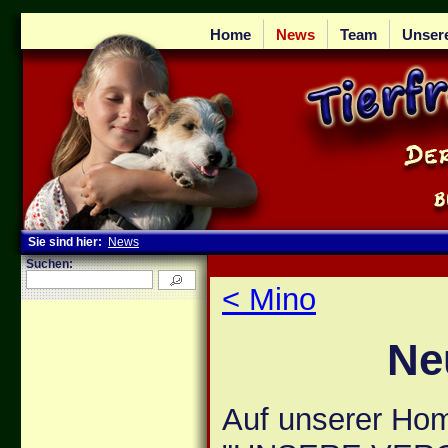
Home
News
Team
Unser
Sie sind hier:
News
Suchen:
< Mino
Ne
Auf unserer Hom