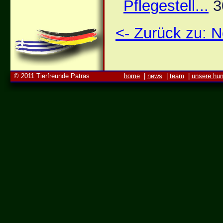
Pflegestell...
3
<- Zurück zu:
© 2011 Tierfreunde Patras
home
|
news
|
team
|
unsere hu