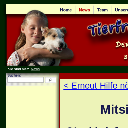
Home
News
Team
Unser
Sie sind hier:
News
Suchen:
< Erneut Hilfe nö
Mits