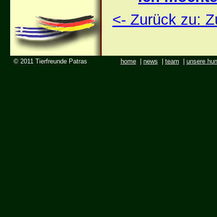
<- Zurück zu: 
© 2011 Tierfreunde Patras
home
|
news
|
team
|
unsere hu