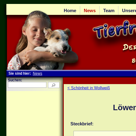
Home
News
Team
Unser
Sie sind hier:
News
Suchen:
< Schönheit in Wollweiß
Löwe
Steckbrief: