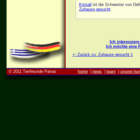
Kristall
ist die Schwester von Defn
Zuhause gesucht
.
Ich interessier
Ich möchte eine 
<- Zurück zu: Zuhause gesucht 1
© 2011 Tierfreunde Patras
home
|
news
|
team
|
unsere hu