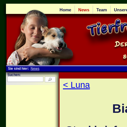
Home
News
Team
Unser
Sie sind hier:
News
Suchen:
< Luna
Bi