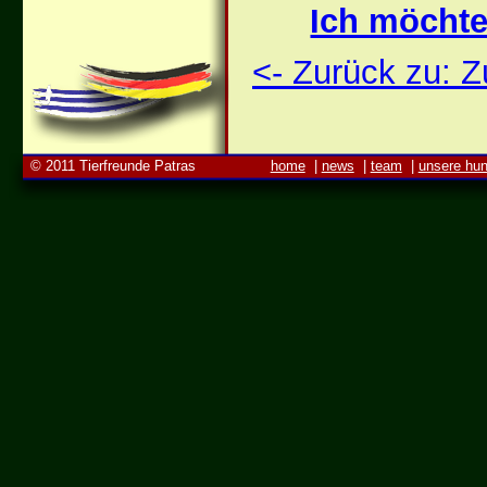
Ich möchte
<- Zurück zu: 
© 2011 Tierfreunde Patras
home
|
news
|
team
|
unsere hu