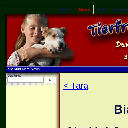
Home
News
Team
Unser
Sie sind hier:
News
Suchen:
< Tara
Bi