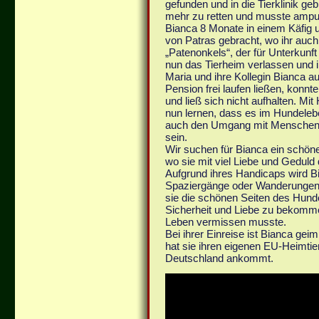
gefunden und in die Tierklinik ge
mehr zu retten und musste amput
Bianca 8 Monate in einem Käfig 
von Patras gebracht, wo ihr auch
„Patenonkels“, der für Unterkunf
nun das Tierheim verlassen und i
Maria und ihre Kollegin Bianca 
Pension frei laufen ließen, konnt
und ließ sich nicht aufhalten. Mit
nun lernen, dass es im Hundeleb
auch den Umgang mit Menschen wi
sein.
Wir suchen für Bianca ein schön
wo sie mit viel Liebe und Geduld
Aufgrund ihres Handicaps wird Bi
Spaziergänge oder Wanderungen
sie die schönen Seiten des Hund
Sicherheit und Liebe zu bekomme
Leben vermissen musste.
Bei ihrer Einreise ist Bianca ge
hat sie ihren eigenen EU-Heimti
Deutschland ankommt.