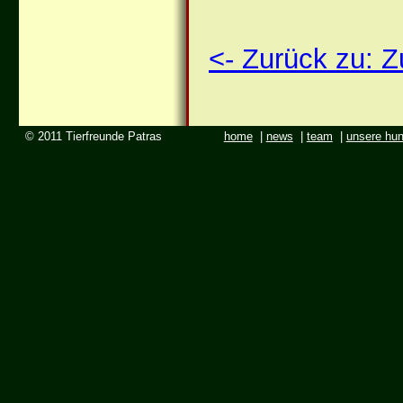
<- Zurück zu: 
© 2011 Tierfreunde Patras
home
|
news
|
team
|
unsere hu