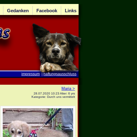
Gedanken
Facebook
Links
impressum
|
haftungsausschluss
Maria >
28.07.2020 10:23 Alter: 6 yrs
Kategorie: Durch uns vermittelt