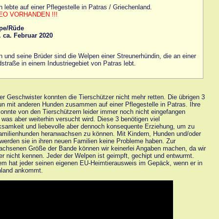
n lebte auf einer Pflegestelle in Patras / Griechenland.
EO VORHANDEN !!!
pe/Rüde
. ca. Februar 2020
n und seine Brüder sind die Welpen einer Streunerhündin, die an einer
straße in einem Industriegebiet von Patras lebt.
rer Geschwister konnten die Tierschützer nicht mehr retten. Die übrigen 3
un mit anderen Hunden zusammen auf einer Pflegestelle in Patras. Ihre
nnte von den Tierschützern leider immer noch nicht eingefangen
 was aber weiterhin versucht wird. Diese 3 benötigen viel
samkeit und liebevolle aber dennoch konsequente Erziehung, um zu
Familienhunden heranwachsen zu können. Mit Kindern, Hunden und/oder
werden sie in ihren neuen Familien keine Probleme haben. Zur
chsenen Größe der Bande können wir keinerlei Angaben machen, da wir
er nicht kennen. Jeder der Welpen ist geimpft, gechipt und entwurmt.
m hat jeder seinen eigenen EU-Heimtierausweis im Gepäck, wenn er in
hland ankommt.