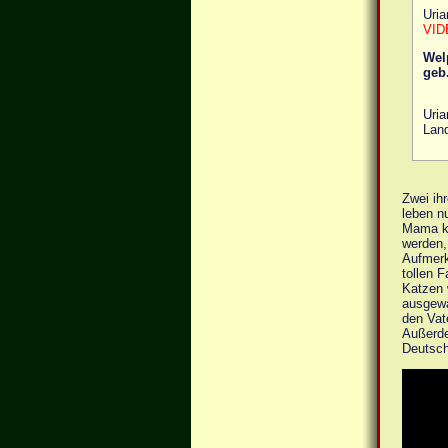
Uria
VID
Wel
geb
Uria
Land
Zwei ih
leben n
Mama ko
werden,
Aufmerk
tollen 
Katzen 
ausgewa
den Vat
Außerde
Deutsc