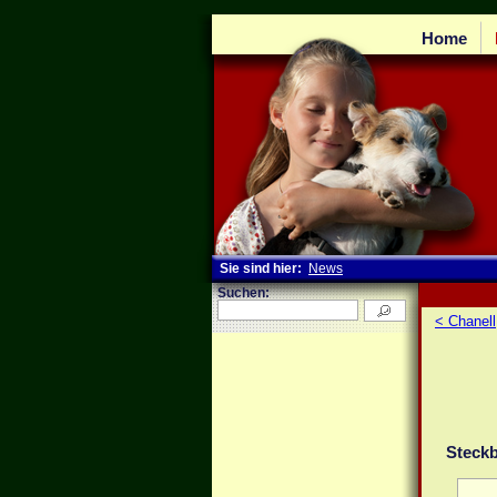
Home
Sie sind hier:
News
Suchen:
< Chanell
Steckb