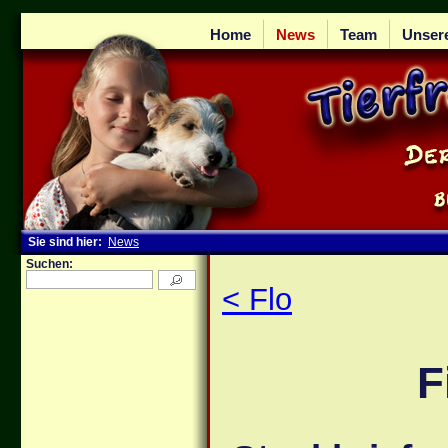
Home
News
Team
Unser
Sie sind hier:
News
Suchen:
< Flo
F