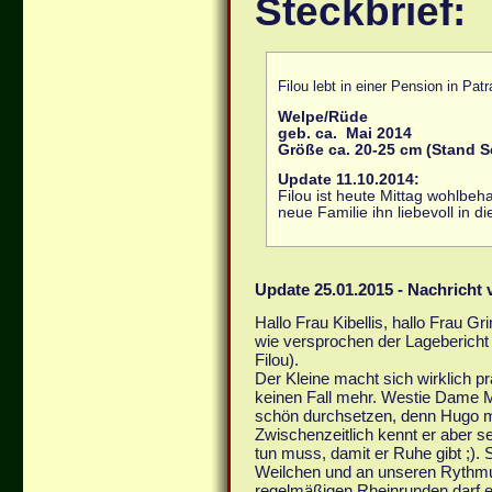
Steckbrief:
Filou lebt in einer Pension in Pat
Welpe/Rüde
geb. ca. Mai 2014
Größe ca. 20-25 cm (Stand 
Update 11.10.2014:
Filou ist heute Mittag wohlbeh
neue Familie ihn liebevoll in 
Update 25.01.2015 - Nachricht v
Hallo Frau Kibellis, hallo Frau G
wie versprochen der Lageberich
Filou).
Der Kleine macht sich wirklich p
keinen Fall mehr. Westie Dame
schön durchsetzen, denn Hugo mö
Zwischenzeitlich kennt er aber 
tun muss, damit er Ruhe gibt ;). 
Weilchen und an unseren Rythmus
regelmäßigen Rheinrunden darf 