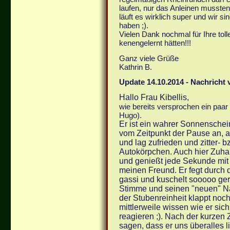
laufen, nur das Anleinen mussten 
läuft es wirklich super und wir si
haben ;).
Vielen Dank nochmal für Ihre toll
kenengelernt hätten!!!
Ganz viele Grüße
Kathrin B.
Update 14.10.2014 - Nachricht v
Hallo Frau Kibellis,
wie bereits versprochen ein paar 
Hugo).
Er ist ein wahrer Sonnenschein
vom Zeitpunkt der Pause an, auf
und lag zufrieden und zitter- b
Autokörpchen. Auch hier Zuhau
und genießt jede Sekunde mit
meinen Freund. Er fegt durch 
gassi und kuschelt sooooo gern
Stimme und seinen "neuen" Na
der Stubenreinheit klappt noch
mittlerweile wissen wie er sic
reagieren ;). Nach der kurzen Z
sagen, dass er uns überalles li