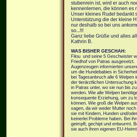
stubenrein ist, wird er auch n
kennenlernen, die können es n
Unser kleines Rudel bedankt s
Unterstützung die der kleine H
nur deshalb so bei uns ankomm
so...!!!
Ganz liebe Grüße und alles al
Kathrin B.
WAS BISHER GESCHAH:
Filou und seine 5 Geschwister w
Friedhof von Patras ausgesetzt.
Augenzeugen informierten unsere 
um die Hundebabies in Sicherhei
bei Tagesanbruch alle 6 Welpen 
der tierärztlichen Untersuchung 
in Patras unter, wo sie nun bis z
werden. Wie alle Welpen benötig
konsequente Erziehung, um zu t
können. Wie groß die Welpen au
sagen, da wir weder Mutter noch 
sie mit Kindern, Hunden und/ode
keinerlei Probleme haben. Bei ihr
geimpft, gechipt und entwurmt. 
sie auch ihren eigenen EU-Heimt