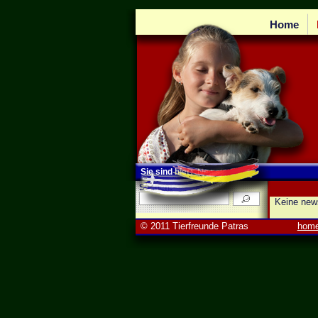
Home
Sie sind hier:
News
Suchen:
Keine new
© 2011 Tierfreunde Patras
hom