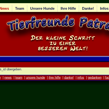
News
Team
Unsere Hunde
Ihre Hilfe
Danke!
Infos
s_id übergeben.
e
|
news
|
team
|
unsere hunde
|
ihre hilfe
|
danke!
|
infos
|
gedanken
|
fa