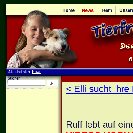
Home
News
Team
Unser
Sie sind hier:
News
Suchen:
< Elli sucht ihr
Ruff lebt auf ei