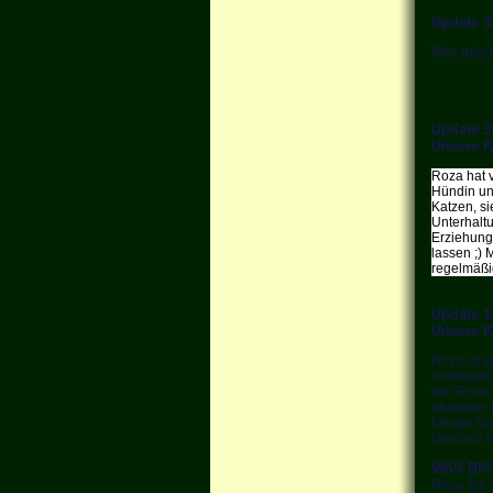
Update 3
Wer möcht
Update 3
Unsere K
Roza hat v
Hündin un
Katzen, si
Unterhalt
Erziehung
lassen ;) 
regelmäßi
Update 1
Unsere K
Roza ist e
unbedarft,
war Roza 
absoluter 
Menge Spaß
Grenzen s
WAS BI
Roza ist 