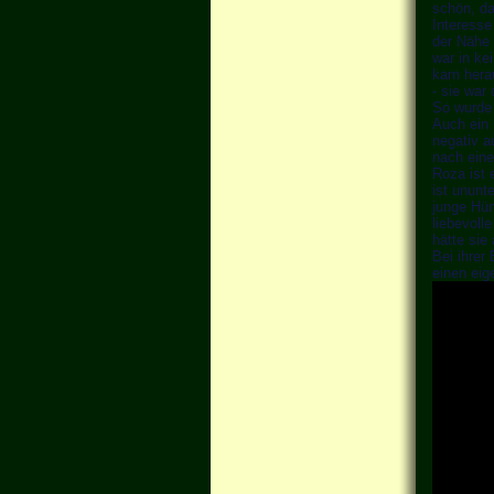
schön, da
Interesse
der Nähe 
war in ke
kam herau
- sie war 
So wurde 
Auch ein 
negativ a
nach eine
Roza ist 
ist ununt
junge Hün
liebevoll
hätte si
Bei ihrer 
einen eig