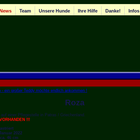
News
Team
Unsere Hunde
Ihre Hilfe
Danke!
Infos
 - ein großer Teddy möchte endlich ankommen !
Roza
 auf einer Pflegestelle in Patras / Griechenland.
VORHANDEN !!!
striert
 Januar 2022
 ca. 46 cm