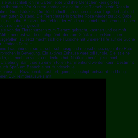
 sie ausschließlich im Garten lebte und ihre Menschen kein großes
 an ihr hatten. Vor Kurzem entdeckte eine örtliche Tierschützerin Roza in
ihres Grundstückes. Die Hündin hielt sich schon ein paar Tage dort auf und
inem guten Zustand. Die Tierschützerin brachte Roza wieder zurück. Dabei
s, dass ihre Besitzer das Fehlen der Hündin noch nicht mal bemerkt haben
dort nicht mehr gewollt.
sie von der Tierschützerin zum Tierarzt gebracht, kastriert und geimpft.
Mittelmeertest wurde durchgeführt, der zum Glück in allen Bereichen
usgefallen ist. Jetzt macht sich die Hübsche mit unserer Hilfe auf die Suche
r richtigen Familie.
eine Traumhündin, sie ist sehr schmusig und menschenbezogen, ihre Rute
erbrochen in Bewegung. Ein aktives Zuhause wäre toll für sie. Sie ist eine
din, die noch so viel zu entdecken hat. Natürlich benötigt sie noch
e Erziehung, damit sie zu einem tollen Familienhund werden kann. Bestimmt
e auch Spaß am Besuch einer Hundeschule.
Einreise ist Roza bereits kastriert, geimpft, gechipt, entwurmt und bringt
enen EU-Heimtierausweis mit.