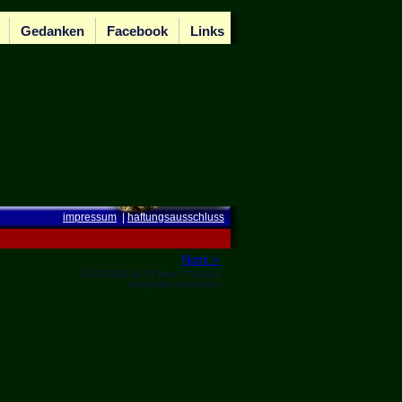
Gedanken
Facebook
Links
impressum
|
haftungsausschluss
Nomi >
16.02.2026 08:57 Alter: 173 days
Kategorie: Hündinnen