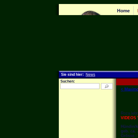
Home
Sie sind hier:
News
Suchen:
< Maximo
Roza lebt
VIDEOS 
Hündin/ka
geb. ca.
Grösse :