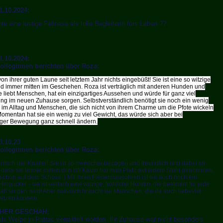
1.10.2024:
e eine lustige Fellnase als tolle Begleiterin fürs Leben ??
1.10.2024:
olleginnen berichten über Roza:
on ihrer guten Laune seit letztem Jahr nichts eingebüßt! Sie ist eine so witzige
d immer mitten im Geschehen. Roza ist verträglich mit anderen Hunden und
e liebt Menschen, hat ein einzigartiges Aussehen und würde für ganz viel
ung im neuen Zuhause sorgen. Selbstverständlich benötigt sie noch ein wenig
 im Alltag und Menschen, die sich nicht von ihrem Charme um die Pfote wickeln
Momentan hat sie ein wenig zu viel Gewicht, das würde sich aber bei
ger Bewegung ganz schnell ändern.
3.10.23
olleginnen berichten über Roza:
infach der Knaller! Sie ist so menschenbezogen und freundlich und dabei so
 dass sie immer mitten drin ist! Kaum hat man Platz auf einem Stuhl genommen,
schon auf dem Schoss :) Mit ihren Fledermausohren ist sie auch noch ein
Hingucker - sie ist einfach eine witzige, fröhliche Hündin, die bestimmt für jede
 sorgen wird! Aber natürlich braucht sie Menschen, die ihr auch liebevoll
etzen können.
SHER GESCHAH:
als Welpe in Patras vermittelt worden. Ihr Zuhause war nicht besonders