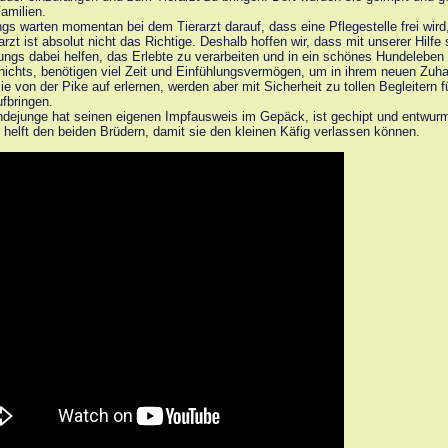
amilien.
gs warten momentan bei dem Tierarzt darauf, dass eine Pflegestelle frei wird
arzt ist absolut nicht das Richtige. Deshalb hoffen wir, dass mit unserer Hilf
ungs dabei helfen, das Erlebte zu verarbeiten und in ein schönes Hundeleben 
 nichts, benötigen viel Zeit und Einfühlungsvermögen, um in ihrem neuen 
e von der Pike auf erlernen, werden aber mit Sicherheit zu tollen Begleitern f
fbringen.
dejunge hat seinen eigenen Impfausweis im Gepäck, ist gechipt und entwurm
te helft den beiden Brüdern, damit sie den kleinen Käfig verlassen können.