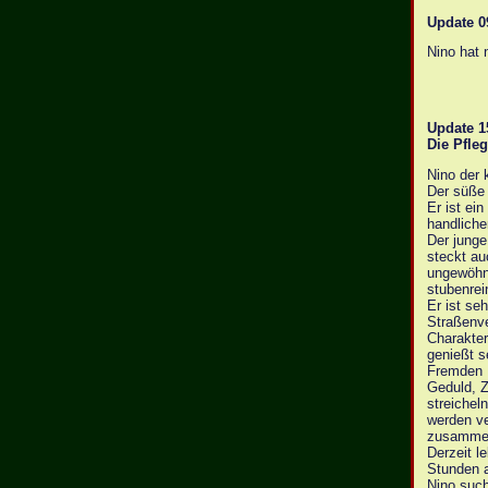
Update 0
Nino hat
Update 1
Die Pfle
Nino der 
Der süße 
Er ist ei
handliche
Der junge
steckt au
ungewöhnl
stubenrei
Er ist se
Straßenve
Charakter
genießt s
Fremden M
Geduld, Z
streichel
werden ve
zusammen 
Derzeit l
Stunden a
Nino such