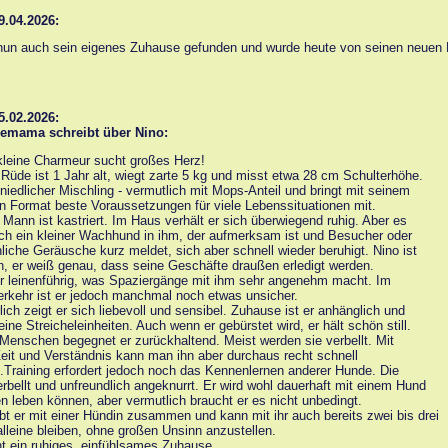
9.04.2026:
 nun auch sein eigenes Zuhause gefunden und wurde heute von seinen neuen
5.02.2026:
gemama schreibt über Nino:
kleine Charmeur sucht großes Herz!
Rüde ist 1 Jahr alt, wiegt zarte 5 kg und misst etwa 28 cm Schulterhöhe.
n niedlicher Mischling - vermutlich mit Mops-Anteil und bringt mit seinem
n Format beste Voraussetzungen für viele Lebenssituationen mit.
 Mann ist kastriert. Im Haus verhält er sich überwiegend ruhig. Aber es
ch ein kleiner Wachhund in ihm, der aufmerksam ist und Besucher oder
iche Geräusche kurz meldet, sich aber schnell wieder beruhigt. Nino ist
n, er weiß genau, dass seine Geschäfte draußen erledigt werden.
hr leinenführig, was Spaziergänge mit ihm sehr angenehm macht. Im
rkehr ist er jedoch manchmal noch etwas unsicher.
lich zeigt er sich liebevoll und sensibel. Zuhause ist er anhänglich und
eine Streicheleinheiten. Auch wenn er gebürstet wird, er hält schön still.
enschen begegnet er zurückhaltend. Meist werden sie verbellt. Mit
eit und Verständnis kann man ihn aber durchaus recht schnell
n.Training erfordert jedoch noch das Kennenlernen anderer Hunde. Die
rbellt und unfreundlich angeknurrt. Er wird wohl dauerhaft mit einem Hund
leben können, aber vermutlich braucht er es nicht unbedingt.
ebt er mit einer Hündin zusammen und kann mit ihr auch bereits zwei bis drei
lleine bleiben, ohne großen Unsinn anzustellen.
t ein ruhiges, einfühlsames Zuhause.