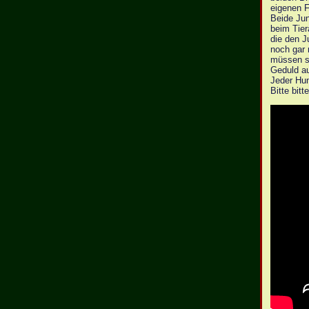
eigenen F
Beide Jun
beim Tier
die den J
noch gar
müssen si
Geduld au
Jeder Hun
Bitte bit