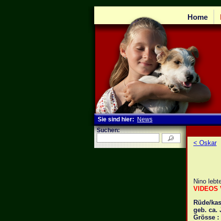
Home
Sie sind hier:
News
Suchen:
< Oskar
Nino lebt
VIDEOS 
Rüde/kast
geb. ca.
Grösse :