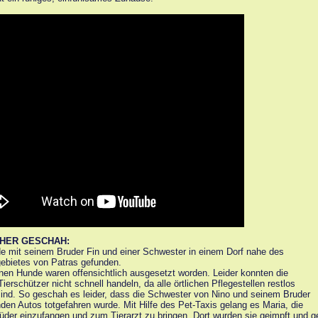
SHER GESCHAH:
e mit seinem Bruder Fin und einer Schwester in einem Dorf nahe des
gebietes von Patras gefunden.
inen Hunde waren offensichtlich ausgesetzt worden. Leider konnten die
Tierschützer nicht schnell handeln, da alle örtlichen Pflegestellen restlos
 sind. So geschah es leider, dass die Schwester von Nino und seinem Bruder
den Autos totgefahren wurde. Mit Hilfe des Pet-Taxis gelang es Maria, die
üder einzufangen und zum Tierarzt zu bringen. Dort wurden sie geimpft und g