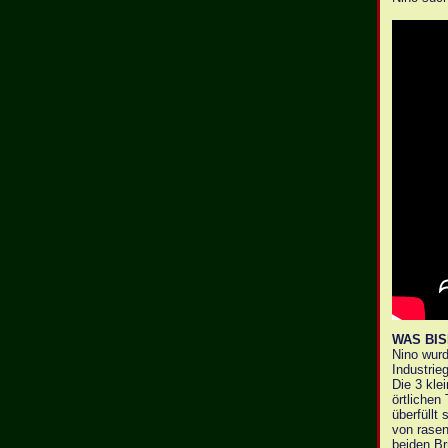
WAS BI
Nino wurd
Industrie
Die 3 kle
örtlichen 
überfüllt
von rasen
beiden Br