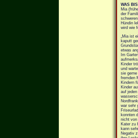
WAS BI
Mia (früh
der Famil
schweren 
Hündin leb
wird wie 
„Mia ist e
kaputt ge
Grundstüc
etwas ang
Im Garten
aufmerksa
Kinder tr
und warte
sie gerne
fremden M
Kindern f
Kinder au
auf jeden
wassersch
Nordfrank
war sehr 
Friseurla
konnten d
nicht von
Kater zu 
kann sehr
Negativ z
ihre Leck