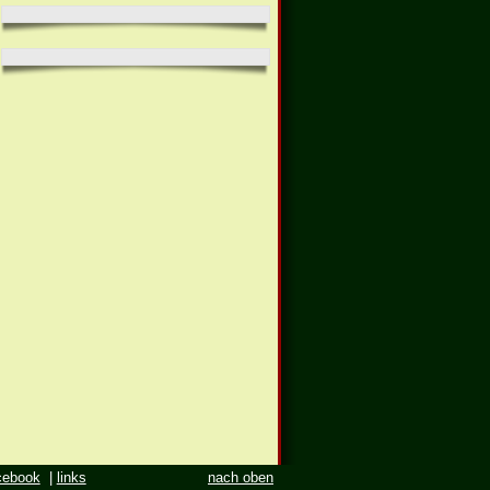
cebook
|
links
nach oben