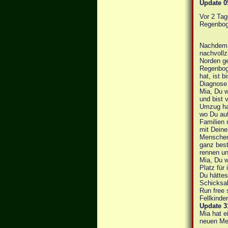
Update 0
Vor 2 Tag
Regenbog
Nachdem M
nachvollz
Norden ge
Regenbog
hat, ist 
Diagnose
Mia, Du w
und bist 
Umzug hat
wo Du auf
Familien 
mit Dein
Menschen 
ganz best
rennen u
Mia, Du w
Platz für
Du hättes
Schicksa
Run free 
Fellkinde
Update 3
Mia hat 
neuen Me