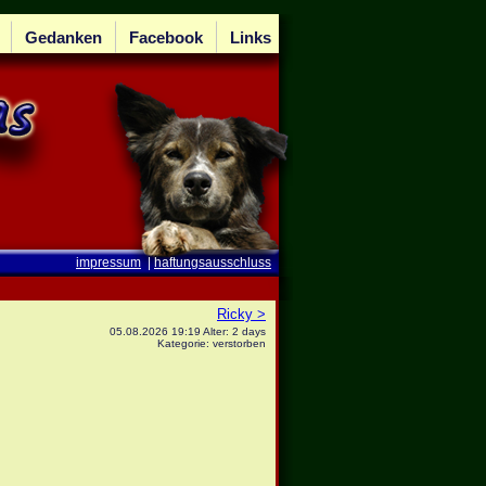
Gedanken
Facebook
Links
impressum
|
haftungsausschluss
Ricky >
05.08.2026 19:19 Alter: 2 days
Kategorie: verstorben