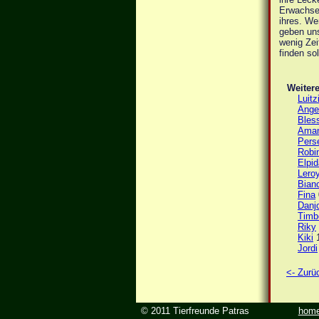
Erwachsen
ihres. We
geben uns
wenig Zeit
finden so
Weitere
Luitz
Ange
Bles
Ama
Pers
Robi
Elpid
Lero
Bian
Fina
Danj
Timb
Riky
Kiki
1
Jordi
<- Zurü
© 2011 Tierfreunde Patras
hom