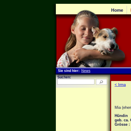
Home
Sie sind hier:
News
Suchen:
< Irma
Mia (ehem
Hündin
geb. ca.
Grösse :