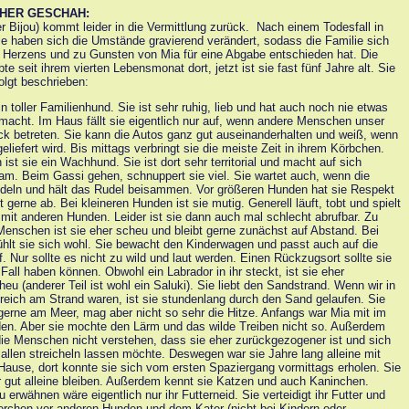
SHER GESCHAH:
er Bijou) kommt leider in die Vermittlung zurück. Nach einem Todesfall in
ie haben sich die Umstände gravierend verändert, sodass die Familie sich
Herzens und zu Gunsten von Mia für eine Abgabe entschieden hat. Die
te seit ihrem vierten Lebensmonat dort, jetzt ist sie fast fünf Jahre alt. Sie
folgt beschrieben:
in toller Familienhund. Sie ist sehr ruhig, lieb und hat auch noch nie etwas
macht. Im Haus fällt sie eigentlich nur auf, wenn andere Menschen unser
k betreten. Sie kann die Autos ganz gut auseinanderhalten und weiß, wenn
eliefert wird. Bis mittags verbringt sie die meiste Zeit in ihrem Körbchen.
 ist sie ein Wachhund. Sie ist dort sehr territorial und macht auf sich
m. Beim Gassi gehen, schnuppert sie viel. Sie wartet auch, wenn die
ödeln und hält das Rudel beisammen. Vor größeren Hunden hat sie Respekt
t gerne ab. Bei kleineren Hunden ist sie mutig. Generell läuft, tobt und spielt
 mit anderen Hunden. Leider ist sie dann auch mal schlecht abrufbar. Zu
enschen ist sie eher scheu und bleibt gerne zunächst auf Abstand. Bei
ühlt sie sich wohl. Sie bewacht den Kinderwagen und passt auch auf die
f. Nur sollte es nicht zu wild und laut werden. Einen Rückzugsort sollte sie
 Fall haben können. Obwohl ein Labrador in ihr steckt, ist sie eher
eu (anderer Teil ist wohl ein Saluki). Sie liebt den Sandstrand. Wenn wir in
reich am Strand waren, ist sie stundenlang durch den Sand gelaufen. Sie
gerne am Meer, mag aber nicht so sehr die Hitze. Anfangs war Mia mit im
den. Aber sie mochte den Lärm und das wilde Treiben nicht so. Außerdem
ie Menschen nicht verstehen, dass sie eher zurückgezogener ist und sich
 allen streicheln lassen möchte. Deswegen war sie Jahre lang alleine mit
Hause, dort konnte sie sich vom ersten Spaziergang vormittags erholen. Sie
 gut alleine bleiben. Außerdem kennt sie Katzen und auch Kaninchen.
u erwähnen wäre eigentlich nur ihr Futterneid. Sie verteidigt ihr Futter und
erchen vor anderen Hunden und dem Kater (nicht bei Kindern oder