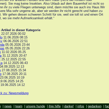
en). Sie mag keine Insekten. Also Urlaub auf dem Bauernhof ist nicht so
nn ihr zu viele Fliegen unterwegs sind, dann möchte sie auch ins Haus.Wir
ere Mia sehr ungerne ab, aber wir werden ihr nicht gerecht und haben zu
. Wir gehen diesen schweren Schritt für sie, weil sie toll ist und einen Ort
ll, wo sie mehr Aufmerksamkeit erhält.“
 Artikel in dieser Kategorie
i
22.07.2026 00:02
lo
11.06.2026 08:15
sy
06.06.2026 22:51
nda
05.05.2026 23:44
eas
05.05.2026 22:26
n
11.02.2026 05:25
a
31.12.2025 20:47
y
25.12.2025 22:55
ca
14.12.2025 06:43
04.09.2025 12:13
o
27.08.2025 15:34
o
17.08.2025 20:11
23.06.2025 10:19
9.06.2025 14:25
19.06.2025 14:12
ck zu: Newsmeldung
e
|
news
|
team
|
unsere hunde
|
ihre hilfe
|
danke!
|
infos
|
gedanken
|
fa