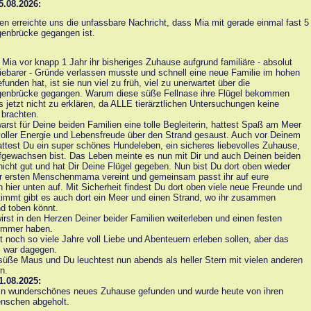
5.08.2026:
en erreichte uns die unfassbare Nachricht, dass Mia mit gerade einmal fast 5 
enbrücke gegangen ist.
ia vor knapp 1 Jahr ihr bisheriges Zuhause aufgrund familiäre - absolut
iebarer - Gründe verlassen musste und schnell eine neue Familie im hohen
funden hat, ist sie nun viel zu früh, viel zu unerwartet über die
enbrücke gegangen. Warum diese süße Fellnase ihre Flügel bekommen
bis jetzt nicht zu erklären, da ALLE tierärztlichen Untersuchungen keine
 brachten.
arst für Deine beiden Familien eine tolle Begleiterin, hattest Spaß am Meer
voller Energie und Lebensfreude über den Strand gesaust. Auch vor Deinem
test Du ein super schönes Hundeleben, ein sicheres liebevolles Zuhause,
gewachsen bist. Das Leben meinte es nun mit Dir und auch Deinen beiden
nicht gut und hat Dir Deine Flügel gegeben. Nun bist Du dort oben wieder
er ersten Menschenmama vereint und gemeinsam passt ihr auf eure
hier unten auf. Mit Sicherheit findest Du dort oben viele neue Freunde und
immt gibt es auch dort ein Meer und einen Strand, wo ihr zusammen
nd toben könnt.
irst in den Herzen Deiner beider Familien weiterleben und einen festen
 immer haben.
t noch so viele Jahre voll Liebe und Abenteuern erleben sollen, aber das
l war dagegen.
süße Maus und Du leuchtest nun abends als heller Stern mit vielen anderen
rn.
1.08.2025:
ein wunderschönes neues Zuhause gefunden und wurde heute von ihren
nschen abgeholt.