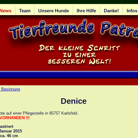
News
Team
Unsere Hunde
Ihre Hilfe
Danke!
Infos
r Besinnung
Denice
bte auf einer Pflegestelle in 85757 Karlsfeld..
VORHANDEN !!!
striert
 Januar 2015
 ca. 46 cm