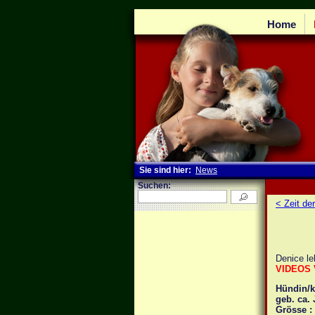
Home
Sie sind hier:
News
Suchen:
< Zeit de
Denice le
VIDEOS 
Hündin/ka
geb. ca.
Grösse :