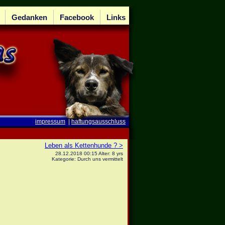
Gedanken
Facebook
Links
impressum
|
haftungsausschluss
Leben als Kettenhunde ? >
28.12.2018 00:15 Alter: 8 yrs
Kategorie: Durch uns vermittelt