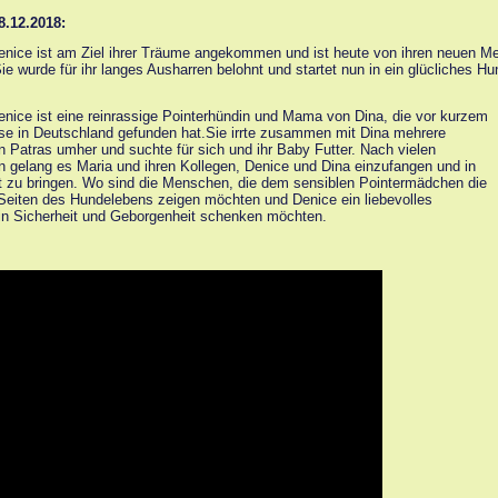
8.12.2018:
nice ist am Ziel ihrer Träume angekommen und ist heute von ihren neuen M
ie wurde für ihr langes Ausharren belohnt und startet nun in ein glücliches H
nice ist eine reinrassige Pointerhündin und Mama von Dina, die vor kurzem
se in Deutschland gefunden hat.Sie irrte zusammen mit Dina mehrere
 Patras umher und suchte für sich und ihr Baby Futter. Nach vielen
 gelang es Maria und ihren Kollegen, Denice und Dina einzufangen und in
t zu bringen. Wo sind die Menschen, die dem sensiblen Pointermädchen die
eiten des Hundelebens zeigen möchten und Denice ein liebevolles
in Sicherheit und Geborgenheit schenken möchten.