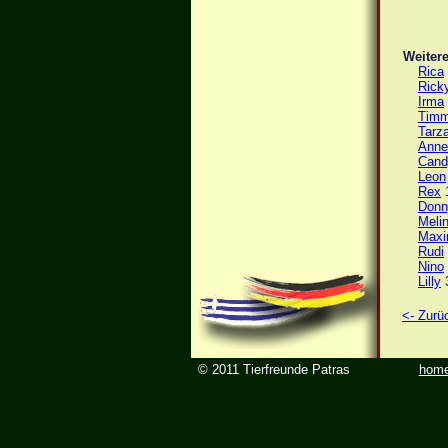
Weitere
Rica
Rick
Irma
Tim
Tarz
Anne
Cand
Leon
Rex
1
Donn
Meli
Max
Rudi
Nino
Lilly
3
<- Zurü
© 2011 Tierfreunde Patras
hom