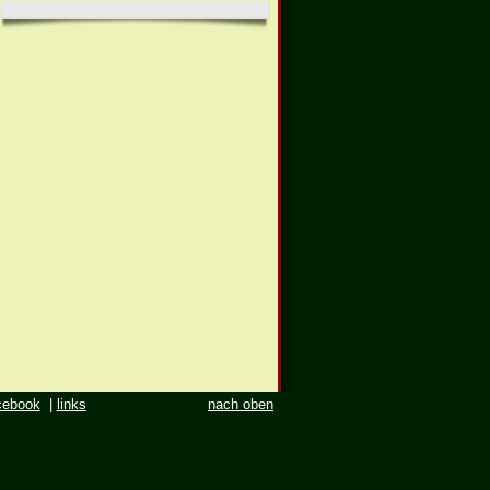
cebook
|
links
nach oben