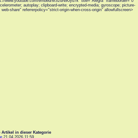
ps://www.youtube.com/embed/MSzdN9Uyu7k" title="Alegra" frameborder="0"
celerometer; autoplay; clipboard-write; encrypted-media; gyroscope; picture-
; web-share" referrerpolicy="strict-origin-when-cross-origin" allowfullscreen>
 Artikel in dieser Kategorie
ce
21.04.2026 11:59