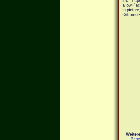
src="htt
allow="ac
in-picture
</iframe>
Weitere
Prin