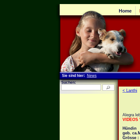
Home
Sie sind hier:
News
Suchen:
< Lanthi
Alegra leb
VIDEOS 
Hündin
geb. ca.
Grösse :