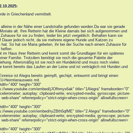
2.10.2025:
rde in Griechenland vermittelt.
t alleine in der Nähe einer Landstraße gefunden worden.Da war sie gerade
Monate alt. Ihre Retterin hat die Kleine damals bei sich aufgenommen und
 Zuhause für sie zu finden, leider bis jetzt vergeblich. Behalten kann sie
f Dauer jedoch nicht, da sie mehrere eigene Hunde und Katzen zu
 hat. So hat sie Maria gebeten, ihr bei der Suche nach einem Zuhause für
 helfen.
bt im Haus ihrer Retterin und kennt somit die Grundlagen für ein späteres
einer Familie. Trotzdem benötigt sie noch die gesamte Palette der
ehung. Altersmäßig ist sie noch ein Hundekind und muss noch vieles
ie kennt bereits das Laufen an der Leine und ist verträglich mit Hunden und
 Einreise ist Alegra bereits geimpft, gechipt, entwurmt und bringt einen
U-Heimtierausweis mit.
idth="400" height="300"
s://www.youtube.com/embed/jJOfhmys6ak" title="1Alegra" frameborder="0"
celerometer; autoplay; clipboard-write; encrypted-media; gyroscope; picture-
; web-share" referrerpolicy="strict-origin-when-cross-origin" allowfullscreen>
idth="400" height="300"
s://www.youtube.com/embed/ryZBth5qfME" title="2 Alegra" frameborder="0"
celerometer; autoplay; clipboard-write; encrypted-media; gyroscope; picture-
; web-share" referrerpolicy="strict-origin-when-cross-origin" allowfullscreen>
idth="400" height="300"