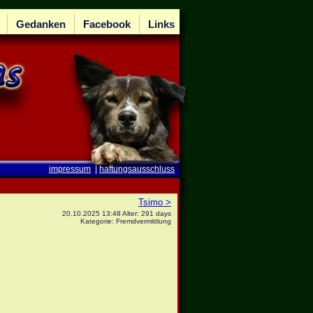
Gedanken
Facebook
Links
impressum
|
haftungsausschluss
Tsimo >
20.10.2025 13:48 Alter: 291 days
Kategorie: Fremdvermittlung