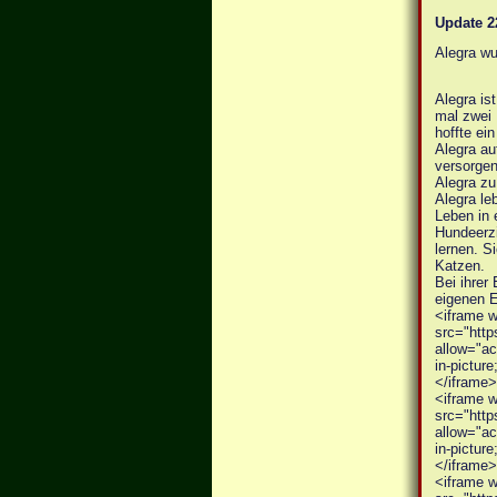
Update 2
Alegra wu
Alegra is
mal zwei 
hoffte ein
Alegra au
versorgen
Alegra zu
Alegra le
Leben in 
Hundeerzi
lernen. S
Katzen.
Bei ihrer
eigenen E
<iframe w
src="http
allow="ac
in-picture
</iframe>
<iframe w
src="http
allow="ac
in-picture
</iframe>
<iframe w