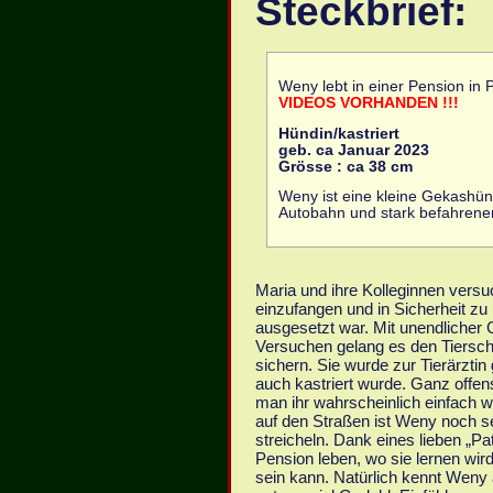
Steckbrief:
Weny lebt in einer Pension in 
VIDEOS VORHANDEN !!!
Hündin/kastriert
geb. ca Januar 2023
Grösse : ca 38 cm
Weny ist eine kleine Gekashün
Autobahn und stark befahrene
Maria und ihre Kolleginnen versu
einzufangen und in Sicherheit z
ausgesetzt war. Mit unendlicher 
Versuchen gelang es den Tiersch
sichern. Sie wurde zur Tierärztin
auch kastriert wurde. Ganz offen
man ihr wahrscheinlich einfach
auf den Straßen ist Weny noch se
streicheln. Dank eines lieben „Pa
Pension leben, wo sie lernen wi
sein kann. Natürlich kennt Weny 