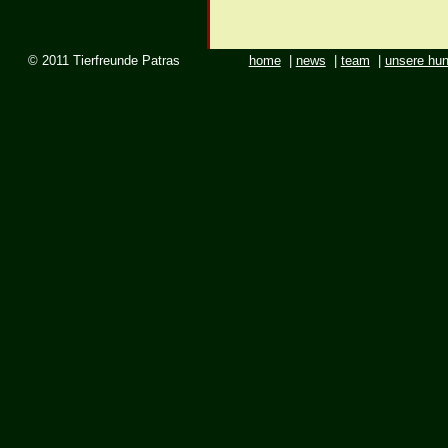
© 2011 Tierfreunde Patras
home
|
news
|
team
|
unsere hu