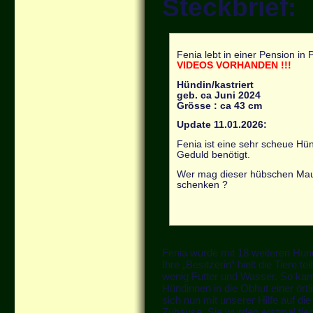
Steckbrief:
Fenia lebt in einer Pension in 
VIDEOS VORHANDEN !!!
Hündin/kastriert
geb. ca Juni 2024
Grösse : ca 43 cm
Update 11.01.2026:
Fenia ist eine sehr scheue Hün
Geduld benötigt.
Wer mag dieser hübschen Mau
schenken ?
Fenia wurde mit 18 weiteren Hun
Ihre „Besitzerin“ hielt die Tiere
wenig Futter und Wasser. So ka
Hündinnen in die Obhut einer örtl
sich nun mit unserer Hilfe auf 
Zuhause. Sie wurden erstmal tier