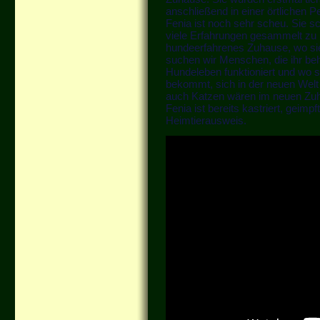
anschließend in einer örtlichen P
Fenia ist noch sehr scheu. Sie sc
viele Erfahrungen gesammelt zu 
hundeerfahrenes Zuhause, wo sie
suchen wir Menschen, die ihr be
Hundeleben funktioniert und wo 
bekommt, sich in der neuen Welt
auch Katzen wären im neuen Zuh
Fenia ist bereits kastriert, geimp
Heimtierausweis.