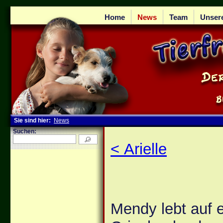
Home
News
Team
Unser
Sie sind hier:
News
Suchen:
< Arielle
Mendy lebt auf e