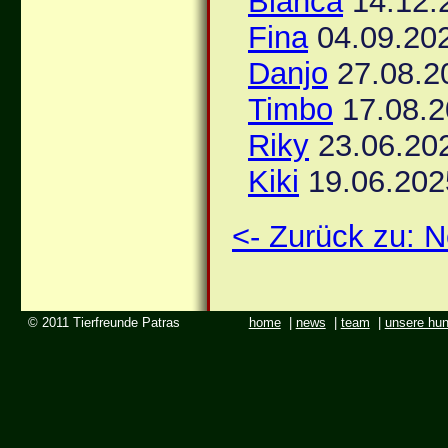
Bianca
14.12.
Fina
04.09.20
Danjo
27.08.2
Timbo
17.08.2
Riky
23.06.20
Kiki
19.06.202
<- Zurück zu:
© 2011 Tierfreunde Patras
home
|
news
|
team
|
unsere hu