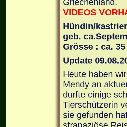
Griechenland.
VIDEOS VORHA
Hündin/kastrier
geb. ca.Septem
Grösse : ca. 3
Update 09.08.2
Heute haben wir 
Mendy an aktuem
durfte einige sc
Tierschützerin v
sie gefunden hat
strapaziöse Rei