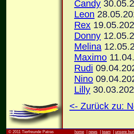
Candy
30.05.2
Leon
28.05.20
Rex
19.05.202
Donny
12.05.2
Melina
12.05.2
Maximo
11.04
Rudi
09.04.20
Nino
09.04.20
Lilly
30.03.202
<- Zurück zu:
© 2011 Tierfreunde Patras
home
|
news
|
team
|
unsere hu