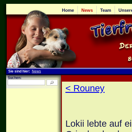
Home
News
Team
Unser
Sie sind hier:
News
Suchen:
< Rouney
Lokii lebte auf e