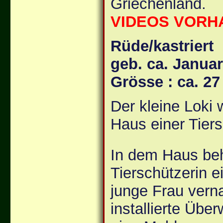
Griechenland.
VIDEOS VORHA
Rüde/kastriert
geb. ca. Janua
Grösse : ca. 2
Der kleine Loki 
Haus einer Tier
In dem Haus beh
Tierschützerin e
junge Frau vern
installierte Üb